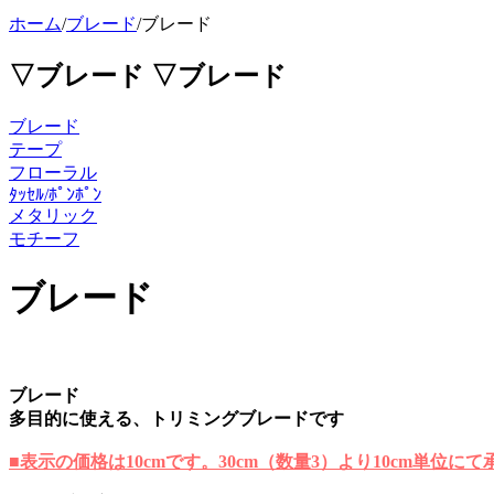
ホーム
/
ブレード
/
ブレード
▽ブレード
▽ブレード
ブレード
テープ
フローラル
ﾀｯｾﾙ/ﾎﾟﾝﾎﾟﾝ
メタリック
モチーフ
ブレード
ブレード
多目的に使える、トリミングブレードです
■表示の価格は10cmです。30cm（数量3）より10cm単位に