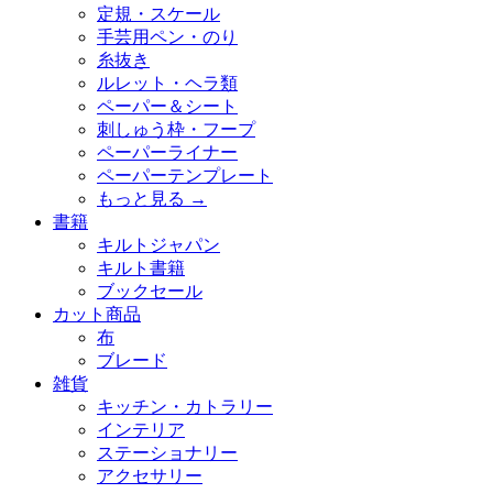
定規・スケール
手芸用ペン・のり
糸抜き
ルレット・ヘラ類
ペーパー＆シート
刺しゅう枠・フープ
ペーパーライナー
ペーパーテンプレート
もっと見る
→
書籍
キルトジャパン
キルト書籍
ブックセール
カット商品
布
ブレード
雑貨
キッチン・カトラリー
インテリア
ステーショナリー
アクセサリー