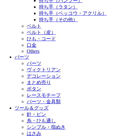
持ち手（バンブー）
持ち手（ラタン）
持ち手（ベッコウ・アクリル）
持ち手（その他）
ベルト
ベルト（皮）
ひも・コード
口金
Others
パーツ
パーツ
ヴィクトリアン
デコレーション
まとめ売り
ボタン
レースモチーフ
パーツ・金具類
ツール＆グッズ
針・ピン
糸・ひも通し
シンブル・指ぬき
はさみ