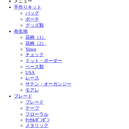
メニュー
手作りキット
バッグ
ポーチ
グッズ類
布生地
花柄（1）
花柄（2）
Yuwa
チェック
ドット・ボーダー
ベース類
USA
レース
サテン・オーガンジー
モアレ
ブレード
ブレード
テープ
フローラル
ﾀｯｾﾙ/ﾎﾟﾝﾎﾟﾝ
メタリック