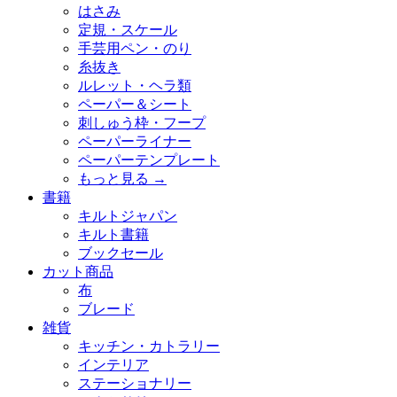
はさみ
定規・スケール
手芸用ペン・のり
糸抜き
ルレット・ヘラ類
ペーパー＆シート
刺しゅう枠・フープ
ペーパーライナー
ペーパーテンプレート
もっと見る
→
書籍
キルトジャパン
キルト書籍
ブックセール
カット商品
布
ブレード
雑貨
キッチン・カトラリー
インテリア
ステーショナリー