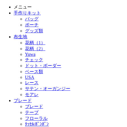
メニュー
手作りキット
バッグ
ポーチ
グッズ類
布生地
花柄（1）
花柄（2）
Yuwa
チェック
ドット・ボーダー
ベース類
USA
レース
サテン・オーガンジー
モアレ
ブレード
ブレード
テープ
フローラル
ﾀｯｾﾙ/ﾎﾟﾝﾎﾟﾝ