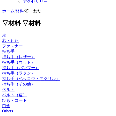
アクセサリー
ホーム
/
材料
/
芯・わた
▽材料
▽材料
糸
芯・わた
ファスナー
持ち手
持ち手（レザー）
持ち手（ウッド）
持ち手（バンブー）
持ち手（ラタン）
持ち手（ベッコウ・アクリル）
持ち手（その他）
ベルト
ベルト（皮）
ひも・コード
口金
Others