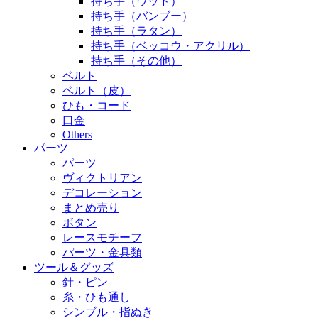
持ち手（ウッド）
持ち手（バンブー）
持ち手（ラタン）
持ち手（ベッコウ・アクリル）
持ち手（その他）
ベルト
ベルト（皮）
ひも・コード
口金
Others
パーツ
パーツ
ヴィクトリアン
デコレーション
まとめ売り
ボタン
レースモチーフ
パーツ・金具類
ツール＆グッズ
針・ピン
糸・ひも通し
シンブル・指ぬき