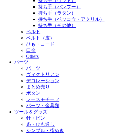
持ち手（ウッド）
持ち手（バンブー）
持ち手（ラタン）
持ち手（ベッコウ・アクリル）
持ち手（その他）
ベルト
ベルト（皮）
ひも・コード
口金
Others
パーツ
パーツ
ヴィクトリアン
デコレーション
まとめ売り
ボタン
レースモチーフ
パーツ・金具類
ツール＆グッズ
針・ピン
糸・ひも通し
シンブル・指ぬき