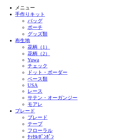
メニュー
手作りキット
バッグ
ポーチ
グッズ類
布生地
花柄（1）
花柄（2）
Yuwa
チェック
ドット・ボーダー
ベース類
USA
レース
サテン・オーガンジー
モアレ
ブレード
ブレード
テープ
フローラル
ﾀｯｾﾙ/ﾎﾟﾝﾎﾟﾝ