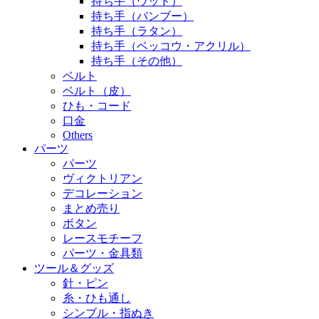
持ち手（ウッド）
持ち手（バンブー）
持ち手（ラタン）
持ち手（ベッコウ・アクリル）
持ち手（その他）
ベルト
ベルト（皮）
ひも・コード
口金
Others
パーツ
パーツ
ヴィクトリアン
デコレーション
まとめ売り
ボタン
レースモチーフ
パーツ・金具類
ツール＆グッズ
針・ピン
糸・ひも通し
シンブル・指ぬき