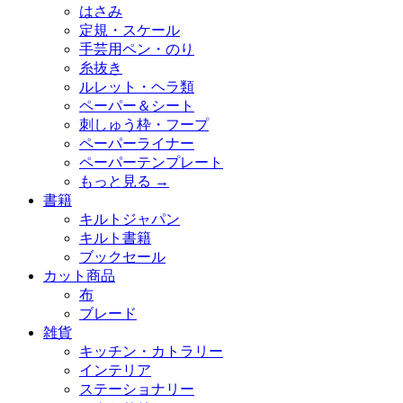
はさみ
定規・スケール
手芸用ペン・のり
糸抜き
ルレット・ヘラ類
ペーパー＆シート
刺しゅう枠・フープ
ペーパーライナー
ペーパーテンプレート
もっと見る
→
書籍
キルトジャパン
キルト書籍
ブックセール
カット商品
布
ブレード
雑貨
キッチン・カトラリー
インテリア
ステーショナリー