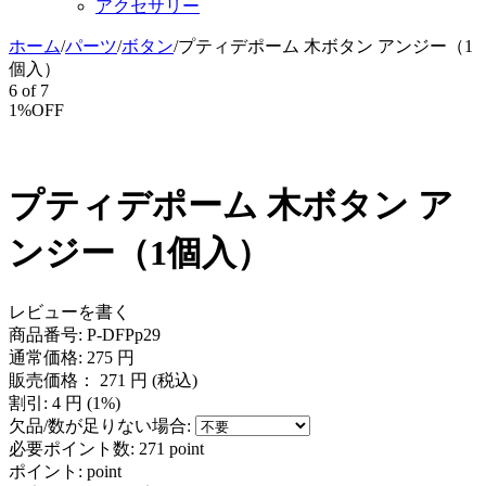
アクセサリー
ホーム
/
パーツ
/
ボタン
/
プティデポーム 木ボタン アンジー（1
個入）
6
of
7
1%OFF
プティデポーム 木ボタン ア
ンジー（1個入）
レビューを書く
商品番号:
P-DFPp29
通常価格:
275
円
販売価格：
271
円
(税込)
割引:
4
円 (
1
%)
欠品/数が足りない場合:
必要ポイント数:
271 point
ポイント:
point