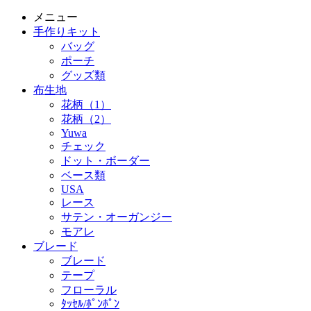
メニュー
手作りキット
バッグ
ポーチ
グッズ類
布生地
花柄（1）
花柄（2）
Yuwa
チェック
ドット・ボーダー
ベース類
USA
レース
サテン・オーガンジー
モアレ
ブレード
ブレード
テープ
フローラル
ﾀｯｾﾙ/ﾎﾟﾝﾎﾟﾝ