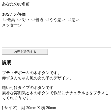
あなたのお名前
あなたの評価
最高
良い
普通
やや悪い
悪い
メッセージ
内容を送信する
説明
プティデポームの木ボタンです。
赤ずきんちゃん風の女の子のデザイン。
縫い付けタイプのボタンです
素朴な雰囲気と木のボタンで作品にナチュラルさをプラスし
てくれそうです。
[ サイズ] 縦 20mm X 横 20mm